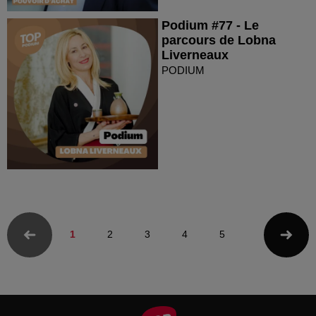
Podium #77 - Le
parcours de Lobna
Liverneaux
PODIUM
1
2
3
4
5