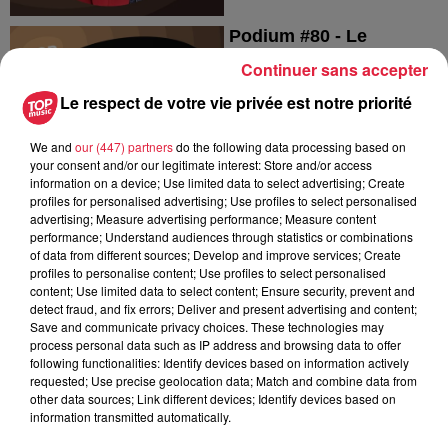
Podium #80 - Le
parcours de William
Continuer sans accepter
Laîné
Podium #80 - Le parcours de
Le respect de votre vie privée est notre priorité
William Laîné
We and
our (447) partners
do the following data processing based on
your consent and/or our legitimate interest: Store and/or access
information on a device; Use limited data to select advertising; Create
profiles for personalised advertising; Use profiles to select personalised
advertising; Measure advertising performance; Measure content
performance; Understand audiences through statistics or combinations
of data from different sources; Develop and improve services; Create
Podium #79 - Le
profiles to personalise content; Use profiles to select personalised
parcours de Nicolas
content; Use limited data to select content; Ensure security, prevent and
Schulé
detect fraud, and fix errors; Deliver and present advertising and content;
Podium #79 - Le parcours de
Save and communicate privacy choices. These technologies may
process personal data such as IP address and browsing data to offer
Nicolas Schulé
following functionalities: Identify devices based on information actively
requested; Use precise geolocation data; Match and combine data from
other data sources; Link different devices; Identify devices based on
information transmitted automatically.