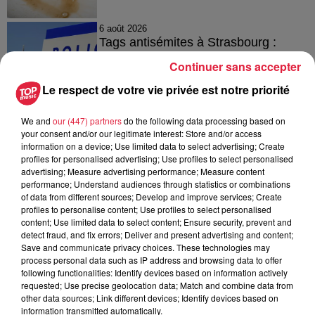
6 août 2026
Tags antisémites à Strasbourg :
Catherine Trautmann réagit
Continuer sans accepter
Le respect de votre vie privée est notre priorité
We and
our (447) partners
do the following data processing based on
6 août 2026
your consent and/or our legitimate interest: Store and/or access
Au zoo de Mulhouse : rencontre
information on a device; Use limited data to select advertising; Create
avec les flamants rouges
profiles for personalised advertising; Use profiles to select personalised
advertising; Measure advertising performance; Measure content
performance; Understand audiences through statistics or combinations
of data from different sources; Develop and improve services; Create
profiles to personalise content; Use profiles to select personalised
content; Use limited data to select content; Ensure security, prevent and
detect fraud, and fix errors; Deliver and present advertising and content;
Save and communicate privacy choices. These technologies may
À découvrir également
process personal data such as IP address and browsing data to offer
following functionalities: Identify devices based on information actively
requested; Use precise geolocation data; Match and combine data from
other data sources; Link different devices; Identify devices based on
information transmitted automatically.