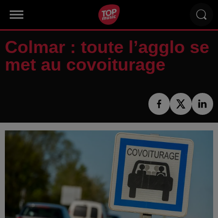
Colmar : toute l’agglo se
met au covoiturage