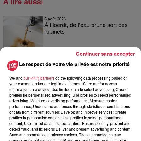
A lire aussi
6 août 2026
À Hoerdt, de l’eau brune sort des
robinets
Continuer sans accepter
6 août 2026
Le respect de votre vie privée est notre priorité
Tags antisémites à Strasbourg :
Catherine Trautmann réagit
We and
our (447) partners
do the following data processing based on
your consent and/or our legitimate interest: Store and/or access
information on a device; Use limited data to select advertising; Create
profiles for personalised advertising; Use profiles to select personalised
advertising; Measure advertising performance; Measure content
6 août 2026
performance; Understand audiences through statistics or combinations
Au zoo de Mulhouse : rencontre
of data from different sources; Develop and improve services; Create
avec les flamants rouges
profiles to personalise content; Use profiles to select personalised
content; Use limited data to select content; Ensure security, prevent and
detect fraud, and fix errors; Deliver and present advertising and content;
Save and communicate privacy choices. These technologies may
process personal data such as IP address and browsing data to offer