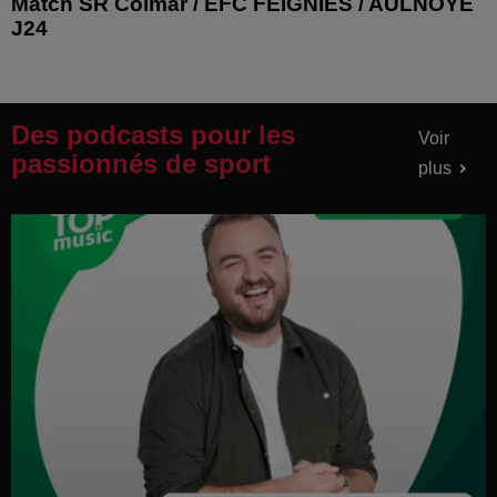
Match SR Colmar / EFC FEIGNIES / AULNOYE
J24
Des podcasts pour les
Voir
passionnés de sport
plus