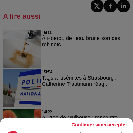
A lire aussi
16h00
À Hoerdt, de l’eau brune sort des
robinets
15h54
Tags antisémites à Strasbourg :
Catherine Trautmann réagit
14h33
Au zoo de Mulhouse : rencontre
avec les flamants rouges
Continuer sans accepter