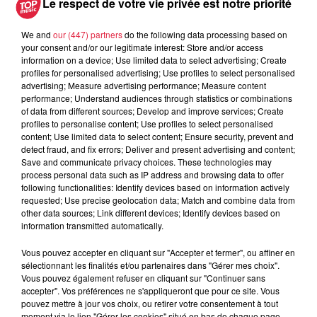
Le respect de votre vie privée est notre priorité
We and
our (447) partners
do the following data processing based on
your consent and/or our legitimate interest: Store and/or access
information on a device; Use limited data to select advertising; Create
profiles for personalised advertising; Use profiles to select personalised
À découvrir également
advertising; Measure advertising performance; Measure content
performance; Understand audiences through statistics or combinations
of data from different sources; Develop and improve services; Create
profiles to personalise content; Use profiles to select personalised
content; Use limited data to select content; Ensure security, prevent and
detect fraud, and fix errors; Deliver and present advertising and content;
Save and communicate privacy choices. These technologies may
process personal data such as IP address and browsing data to offer
following functionalities: Identify devices based on information actively
requested; Use precise geolocation data; Match and combine data from
other data sources; Link different devices; Identify devices based on
information transmitted automatically.
Vous pouvez accepter en cliquant sur "Accepter et fermer", ou affiner en
sélectionnant les finalités et/ou partenaires dans "Gérer mes choix".
Vous pouvez également refuser en cliquant sur "Continuer sans
accepter". Vos préférences ne s'appliqueront que pour ce site. Vous
pouvez mettre à jour vos choix, ou retirer votre consentement à tout
moment via le lien "Gérer les cookies" situé en bas de chaque page.