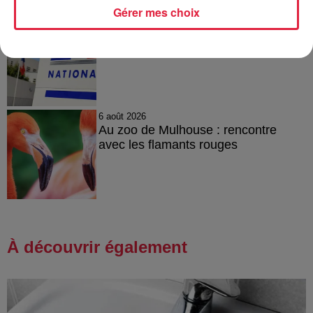
Gérer mes choix
6 août 2026
Tags antisémites à Strasbourg :
Catherine Trautmann réagit
6 août 2026
Au zoo de Mulhouse : rencontre
avec les flamants rouges
À découvrir également