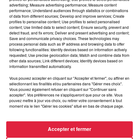
d’Alsace
advertising; Measure advertising performance; Measure content
performance; Understand audiences through statistics or combinations
Foire aux vins de Colmar 2022 avec Mika, Asaf Avidan, M,
of data from different sources; Develop and improve services; Create
Ben Harper
profiles to personalise content; Use profiles to select personalised
content; Use limited data to select content; Ensure security, prevent and
12 000 personnes au Top Music Live
(avec Jérémy Frérot)
detect fraud, and fix errors; Deliver and present advertising and content;
Save and communicate privacy choices. These technologies may
Big Flo et Oli se mettent à nu
process personal data such as IP address and browsing data to offer
following functionalities: Identify devices based on information actively
requested; Use precise geolocation data; Match and combine data from
Publié : 22 juillet 2022 à 7h19 par Céline Rinckel
other data sources; Link different devices; Identify devices based on
information transmitted automatically.
Vous pouvez accepter en cliquant sur "Accepter et fermer", ou affiner en
sélectionnant les finalités et/ou partenaires dans "Gérer mes choix".
Vous pouvez également refuser en cliquant sur "Continuer sans
A lire aussi
accepter". Vos préférences ne s'appliqueront que pour ce site. Vous
pouvez mettre à jour vos choix, ou retirer votre consentement à tout
moment via le lien "Gérer les cookies" situé en bas de chaque page.
6 août 2026
À Hoerdt, de l’eau brune sort des
robinets
Accepter et fermer