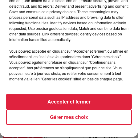
content; Use limited data to select content; Ensure security, prevent and
6 août 2026
detect fraud, and fix errors; Deliver and present advertising and content;
Les dernières infos sur la venue du
Save and communicate privacy choices. These technologies may
process personal data such as IP address and browsing data to offer
pape à Metz en septembre
following functionalities: Identify devices based on information actively
requested; Use precise geolocation data; Match and combine data from
other data sources; Link different devices; Identify devices based on
information transmitted automatically.
5 août 2026
Vous pouvez accepter en cliquant sur "Accepter et fermer", ou affiner en
Europa-Park : des précisons sur
sélectionnant les finalités et/ou partenaires dans "Gérer mes choix".
l’après Euro-Mir
Vous pouvez également refuser en cliquant sur "Continuer sans
accepter". Vos préférences ne s'appliqueront que pour ce site. Vous
pouvez mettre à jour vos choix, ou retirer votre consentement à tout
moment via le lien "Gérer les cookies" situé en bas de chaque page.
Accepter et fermer
Dans la même série
Gérer mes choix
Horoscope du vendredi 07 août
2026