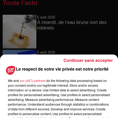
Toute l'actu
6 août 2026
À Hoerdt, de l’eau brune sort des
robinets
6 août 2026
Tags antisémites à Strasbourg :
Continuer sans accepter
Catherine Trautmann réagit
Le respect de votre vie privée est notre priorité
We and
our (447) partners
do the following data processing based on
your consent and/or our legitimate interest: Store and/or access
6 août 2026
information on a device; Use limited data to select advertising; Create
Au zoo de Mulhouse : rencontre
profiles for personalised advertising; Use profiles to select personalised
avec les flamants rouges
advertising; Measure advertising performance; Measure content
performance; Understand audiences through statistics or combinations
of data from different sources; Develop and improve services; Create
profiles to personalise content; Use profiles to select personalised