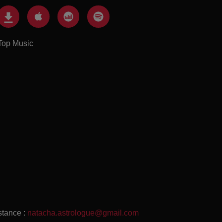
Top Music
stance :
natacha.astrologue@gmail.com