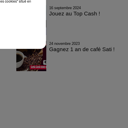
les cookies" situé en
16 septembre 2024
Jouez au Top Cash !
24 novembre 2023
Gagnez 1 an de café Sati !