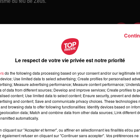
risme du feu de Zeus.
Contin
Le respect de votre vie privée est notre priorité
ers
do the following data processing based on your consent and/or our legitimate int
device; Use limited data to select advertising; Create profiles for personalised adver
vertising; Measure advertising performance; Measure content performance; Unders
ns of data from different sources; Develop and improve services; Create profiles to 
alised content; Use limited data to select content; Ensure security, prevent and detect
ertising and content; Save and communicate privacy choices. These technologies
and browsing data to offer following functionalities: Identify devices based on infor
 jeudi 6 août 2026
eolocation data; Match and combine data from other data sources; Link different de
di 6 août 2026
nsmitted automatically.
cliquant sur "Accepter et fermer", ou affiner en sélectionnant les finalités et/ou pa
 également refuser en cliquant sur "Continuer sans accepter". Vos préférences ne 