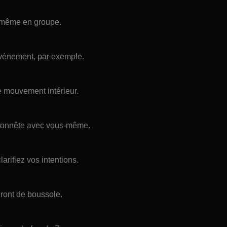
s-même en groupe.
 événement, par exemple.
e mouvement intérieur.
 honnête avec vous-même.
arifiez vos intentions.
iront de boussole.