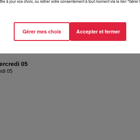
tre à jour vos choix, ou retirer votre consentement à tout moment via le lien "Gérer 
Gérer mes choix
Accepter et fermer
rcredi 05
edi 05