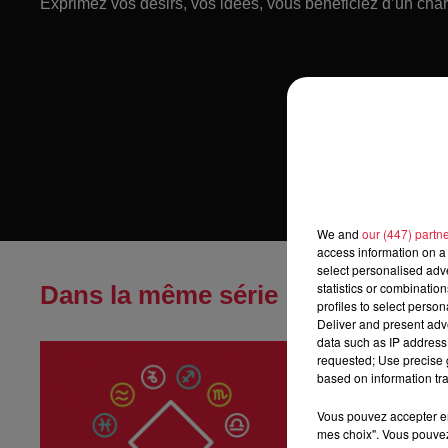
Exprimez vos désirs, vos idées, vous bénéficiez d’un cha
We and
our (447) partn
access information on a 
select personalised ad
statistics or combinatio
Dans la même série
profiles to select person
Deliver and present adv
data such as IP address 
Horoscope du
requested; Use precise g
Horoscope du jeu
based on information tra
Vous pouvez accepter en 
mes choix". Vous pouvez