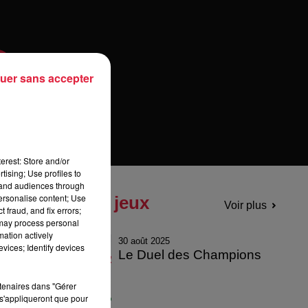
uer sans accepter
erest: Store and/or
tising; Use profiles to
tand audiences through
personalise content; Use
Tous les jeux
Voir plus
 fraud, and fix errors;
 may process personal
mation actively
30 août 2025
vices; Identify devices
Le Duel des Champions
rtenaires dans "Gérer
s'appliqueront que pour