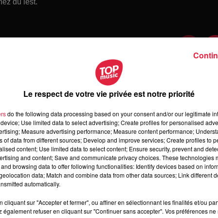
ez du lest.
Contin
Le respect de votre vie privée est notre priorité
ers
do the following data processing based on your consent and/or our legitimate int
device; Use limited data to select advertising; Create profiles for personalised adver
vertising; Measure advertising performance; Measure content performance; Unders
ns of data from different sources; Develop and improve services; Create profiles to 
alised content; Use limited data to select content; Ensure security, prevent and detect
ertising and content; Save and communicate privacy choices. These technologies
and browsing data to offer following functionalities: Identify devices based on infor
 samedi 08 août 2026
eolocation data; Match and combine data from other data sources; Link different de
medi 08 août 2026
nsmitted automatically.
cliquant sur "Accepter et fermer", ou affiner en sélectionnant les finalités et/ou pa
 également refuser en cliquant sur "Continuer sans accepter". Vos préférences ne 