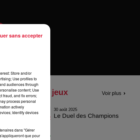
uer sans accepter
erest: Store and/or
tising; Use profiles to
tand audiences through
personalise content; Use
Tous les jeux
Voir plus
 fraud, and fix errors;
 may process personal
mation actively
30 août 2025
vices; Identify devices
Le Duel des Champions
rtenaires dans "Gérer
s'appliqueront que pour