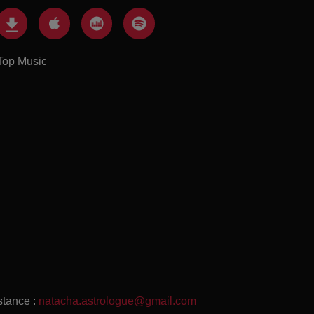
Top Music
stance :
natacha.astrologue@gmail.com