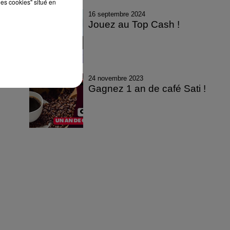
les cookies" situé en
16 septembre 2024
Jouez au Top Cash !
24 novembre 2023
Gagnez 1 an de café Sati !