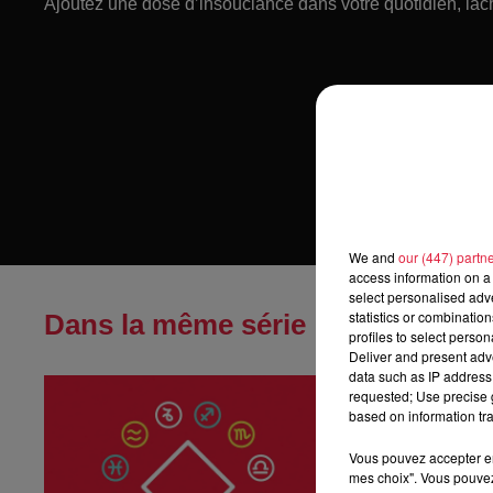
Ajoutez une dose d’insouciance dans votre quotidien, lâch
We and
our (447) partn
access information on a 
select personalised ad
statistics or combinatio
Dans la même série
profiles to select person
Deliver and present adv
data such as IP address 
Horoscope du
requested; Use precise g
Horoscope du sa
based on information tra
Vous pouvez accepter en 
mes choix". Vous pouvez