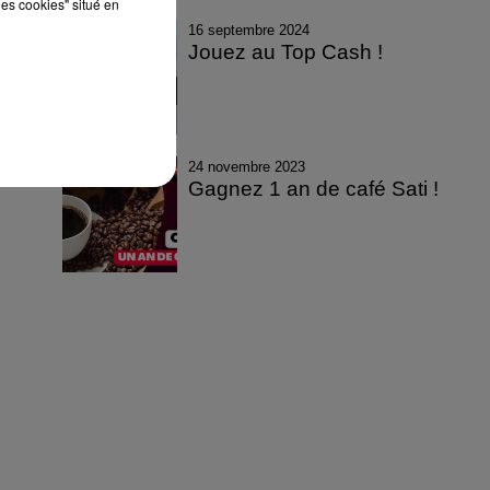
les cookies" situé en
16 septembre 2024
Jouez au Top Cash !
24 novembre 2023
Gagnez 1 an de café Sati !