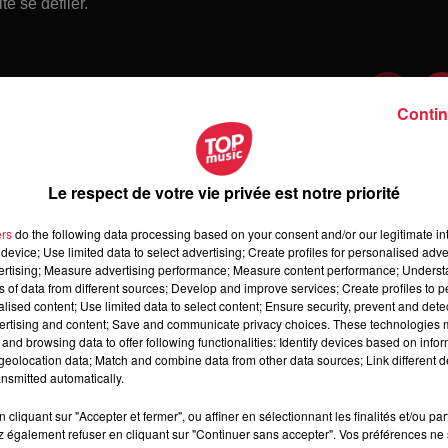
e se défiler.
Contin
Le respect de votre vie privée est notre priorité
ers
do the following data processing based on your consent and/or our legitimate int
device; Use limited data to select advertising; Create profiles for personalised adver
vertising; Measure advertising performance; Measure content performance; Unders
ns of data from different sources; Develop and improve services; Create profiles to 
alised content; Use limited data to select content; Ensure security, prevent and detect
ertising and content; Save and communicate privacy choices. These technologies
and browsing data to offer following functionalities: Identify devices based on infor
 samedi 08 août 2026
eolocation data; Match and combine data from other data sources; Link different de
medi 08 août 2026
nsmitted automatically.
cliquant sur "Accepter et fermer", ou affiner en sélectionnant les finalités et/ou pa
 également refuser en cliquant sur "Continuer sans accepter". Vos préférences ne 