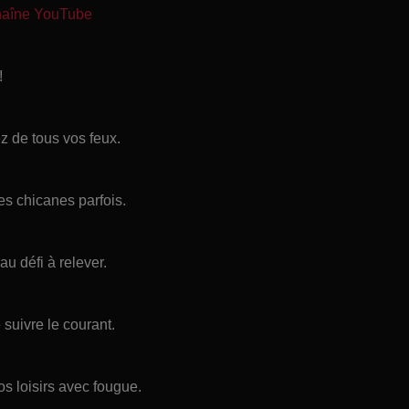
chaîne YouTube
!
z de tous vos feux.
es chicanes parfois.
u défi à relever.
de suivre le courant.
s loisirs avec fougue.