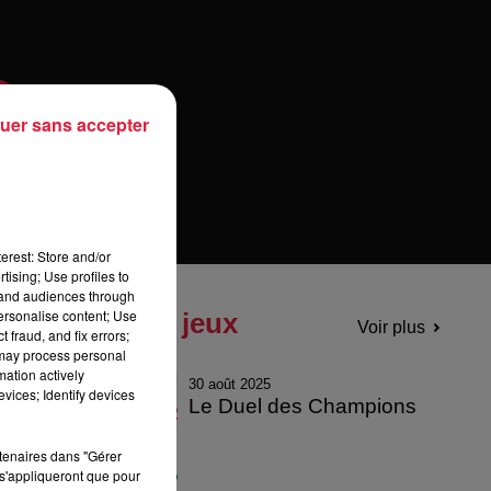
uer sans accepter
erest: Store and/or
tising; Use profiles to
tand audiences through
personalise content; Use
Tous les jeux
Voir plus
 fraud, and fix errors;
 may process personal
mation actively
30 août 2025
vices; Identify devices
Le Duel des Champions
rtenaires dans "Gérer
s'appliqueront que pour