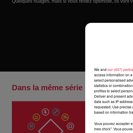
Quelques nuages, mais si vous restez optimiste, ils vont vit
We and
our (447) partn
access information on a 
select personalised ad
statistics or combinatio
Dans la même série
profiles to select person
Deliver and present adv
data such as IP address 
Horoscope du
requested; Use precise g
Horoscope du sa
based on information tra
Vous pouvez accepter en 
mes choix". Vous pouvez