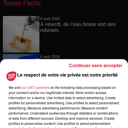
Toute l'actu
6 août 2026
À Hoerdt, de l’eau brune sort des
robinets
6 août 2026
Tags antisémites à Strasbourg :
Continuer sans accepter
Catherine Trautmann réagit
Le respect de votre vie privée est notre priorité
We and
our (447) partners
do the following data processing based on
your consent and/or our legitimate interest: Store and/or access
6 août 2026
information on a device; Use limited data to select advertising; Create
Au zoo de Mulhouse : rencontre
profiles for personalised advertising; Use profiles to select personalised
avec les flamants rouges
advertising; Measure advertising performance; Measure content
performance; Understand audiences through statistics or combinations
of data from different sources; Develop and improve services; Create
profiles to personalise content; Use profiles to select personalised