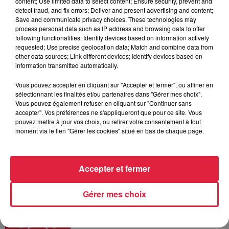
content; Use limited data to select content; Ensure security, prevent and
6 août 2026
detect fraud, and fix errors; Deliver and present advertising and content;
Les dernières infos sur la venue du
Save and communicate privacy choices. These technologies may
process personal data such as IP address and browsing data to offer
pape à Metz en septembre
following functionalities: Identify devices based on information actively
requested; Use precise geolocation data; Match and combine data from
other data sources; Link different devices; Identify devices based on
information transmitted automatically.
5 août 2026
Vous pouvez accepter en cliquant sur "Accepter et fermer", ou affiner en
Europa-Park : des précisons sur
sélectionnant les finalités et/ou partenaires dans "Gérer mes choix".
l’après Euro-Mir
Vous pouvez également refuser en cliquant sur "Continuer sans
accepter". Vos préférences ne s'appliqueront que pour ce site. Vous
pouvez mettre à jour vos choix, ou retirer votre consentement à tout
moment via le lien "Gérer les cookies" situé en bas de chaque page.
Accepter et fermer
Dans la même série
Gérer mes choix
Horoscope du lundi 10 août 2026
Horoscope du lundi 10 août 2026