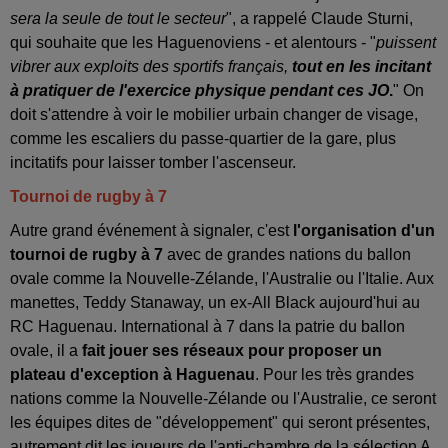
sera la seule de tout le secteur
", a rappelé Claude Sturni,
qui souhaite que les Haguenoviens - et alentours - "
puissent
vibrer aux exploits des sportifs français,
tout en les incitant
à pratiquer de l'exercice physique pendant ces JO
.
" On
doit s'attendre à voir le mobilier urbain changer de visage,
comme les escaliers du passe-quartier de la gare, plus
incitatifs pour laisser tomber l'ascenseur.
Tournoi de rugby à 7
Autre grand événement à signaler, c'est
l'organisation d'un
tournoi de rugby à 7
avec de grandes nations du ballon
ovale comme la Nouvelle-Zélande, l'Australie ou l'Italie. Aux
manettes, Teddy Stanaway, un ex-All Black aujourd'hui au
RC Haguenau. International à 7 dans la patrie du ballon
ovale, il a
fait jouer ses réseaux pour proposer un
plateau d'exception à Haguenau
. Pour les très grandes
nations comme la Nouvelle-Zélande ou l'Australie, ce seront
les équipes dites de "développement" qui seront présentes,
autrement dit les joueurs de l'anti-chambre de la sélection A.