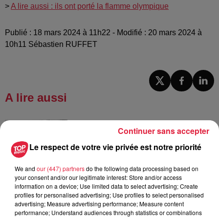
>
A lire aussi : ils ont porté la flamme olympique
Publié : 18 mars 2024 à 11h22 - Modifié : 20 mars 2024 à
10h11 Sébastien RUFFET
A lire aussi
6 août 2026
Continuer sans accepter
À Hoerdt, de l’eau brune sort des
robinets
Le respect de votre vie privée est notre priorité
We and
our (447) partners
do the following data processing based on
your consent and/or our legitimate interest: Store and/or access
information on a device; Use limited data to select advertising; Create
6 août 2026
profiles for personalised advertising; Use profiles to select personalised
Tags antisémites à Strasbourg :
advertising; Measure advertising performance; Measure content
Catherine Trautmann réagit
performance; Understand audiences through statistics or combinations