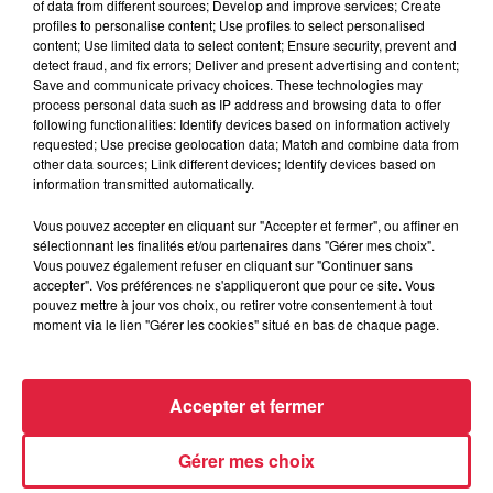
of data from different sources; Develop and improve services; Create
profiles to personalise content; Use profiles to select personalised
content; Use limited data to select content; Ensure security, prevent and
detect fraud, and fix errors; Deliver and present advertising and content;
6 août 2026
Save and communicate privacy choices. These technologies may
Au zoo de Mulhouse : rencontre
process personal data such as IP address and browsing data to offer
avec les flamants rouges
following functionalities: Identify devices based on information actively
requested; Use precise geolocation data; Match and combine data from
other data sources; Link different devices; Identify devices based on
information transmitted automatically.
Vous pouvez accepter en cliquant sur "Accepter et fermer", ou affiner en
sélectionnant les finalités et/ou partenaires dans "Gérer mes choix".
Vous pouvez également refuser en cliquant sur "Continuer sans
À découvrir également
accepter". Vos préférences ne s'appliqueront que pour ce site. Vous
pouvez mettre à jour vos choix, ou retirer votre consentement à tout
moment via le lien "Gérer les cookies" situé en bas de chaque page.
Accepter et fermer
Gérer mes choix