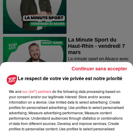
La Minute Sport du
Haut-Rhin - vendredi 7
mars
La minute sport en Alsace avec
Top Music
Continuer sans accepter
Le respect de votre vie privée est notre priorité
We and
our (447) partners
do the following data processing based on
your consent and/or our legitimate interest: Store and/or access
information on a device; Use limited data to select advertising; Create
La Minute Sport du Bas-
profiles for personalised advertising; Use profiles to select personalised
Rhin - vendredi 7 mars
advertising; Measure advertising performance; Measure content
performance; Understand audiences through statistics or combinations
La minute sport en Alsace avec
of data from different sources; Develop and improve services; Create
Top Music
profiles to personalise content; Use profiles to select personalised