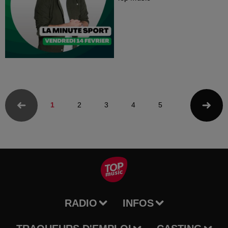
1
2
3
4
5
RADIO
INFOS