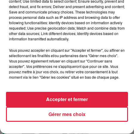
content; Use limited data to select content; Ensure security, prevent and
detect fraud, and fix errors; Deliver and present advertising and content;
Save and communicate privacy choices. These technologies may
process personal data such as IP address and browsing data to offer
following functionalities: Identify devices based on information actively
requested; Use precise geolocation data; Match and combine data from
other data sources; Link different devices; Identify devices based on
information transmitted automatically.
La Minute Sport du
Haut-Rhin - vendredi 28
Vous pouvez accepter en cliquant sur "Accepter et fermer", ou affiner en
février
sélectionnant les finalités et/ou partenaires dans "Gérer mes choix".
La minute sport en Alsace avec
Vous pouvez également refuser en cliquant sur "Continuer sans
Top Music
accepter". Vos préférences ne s'appliqueront que pour ce site. Vous
pouvez mettre à jour vos choix, ou retirer votre consentement à tout
moment via le lien "Gérer les cookies" situé en bas de chaque page.
Accepter et fermer
La Minute Sport du Bas-
Rhin - vendredi 28
Gérer mes choix
février
La minute sport en Alsace avec
Top Music