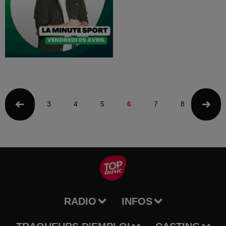
3
4
5
6
7
8
9
RADIO
INFOS