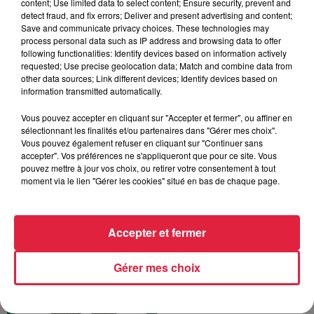
content; Use limited data to select content; Ensure security, prevent and
detect fraud, and fix errors; Deliver and present advertising and content;
Save and communicate privacy choices. These technologies may
process personal data such as IP address and browsing data to offer
following functionalities: Identify devices based on information actively
requested; Use precise geolocation data; Match and combine data from
other data sources; Link different devices; Identify devices based on
information transmitted automatically.
La Minute sport du
Haut-Rhin - vendredi 12
Vous pouvez accepter en cliquant sur "Accepter et fermer", ou affiner en
avril
sélectionnant les finalités et/ou partenaires dans "Gérer mes choix".
La Minute sport en Alsace
Vous pouvez également refuser en cliquant sur "Continuer sans
accepter". Vos préférences ne s'appliqueront que pour ce site. Vous
pouvez mettre à jour vos choix, ou retirer votre consentement à tout
moment via le lien "Gérer les cookies" situé en bas de chaque page.
Accepter et fermer
La Minute sport du Bas-
Rhin - vendredi 12 avril
Gérer mes choix
La Minute sport en Alsace