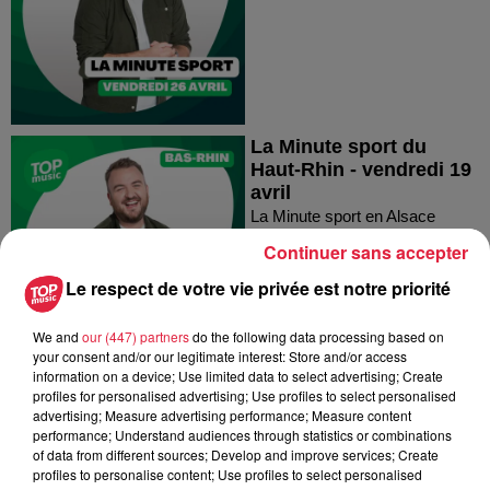
La Minute sport du
Haut-Rhin - vendredi 19
avril
La Minute sport en Alsace
Continuer sans accepter
Le respect de votre vie privée est notre priorité
We and
our (447) partners
do the following data processing based on
your consent and/or our legitimate interest: Store and/or access
information on a device; Use limited data to select advertising; Create
La Minute sport du
profiles for personalised advertising; Use profiles to select personalised
Haut-Rhin - vendredi 19
advertising; Measure advertising performance; Measure content
performance; Understand audiences through statistics or combinations
avril
of data from different sources; Develop and improve services; Create
La Minute sport en Alsace
profiles to personalise content; Use profiles to select personalised