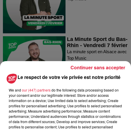
La Minute Sport du Bas-
Rhin - Vendredi 7 février
La minute sport en Alsace avec
Top Music
Continuer sans accepter
Le respect de votre vie privée est notre priorité
We and
our (447) partners
do the following data processing based on
your consent and/or our legitimate interest: Store and/or access
information on a device; Use limited data to select advertising; Create
La Minute Sport du
profiles for personalised advertising; Use profiles to select personalised
Haut-Rhin - Vendredi 31
advertising; Measure advertising performance; Measure content
performance; Understand audiences through statistics or combinations
janvier
of data from different sources; Develop and improve services; Create
La minute sport en Alsace avec
profiles to personalise content; Use profiles to select personalised
Top Music