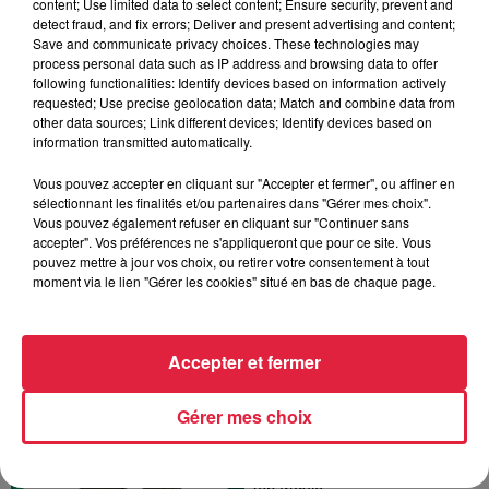
content; Use limited data to select content; Ensure security, prevent and
detect fraud, and fix errors; Deliver and present advertising and content;
Save and communicate privacy choices. These technologies may
process personal data such as IP address and browsing data to offer
following functionalities: Identify devices based on information actively
requested; Use precise geolocation data; Match and combine data from
other data sources; Link different devices; Identify devices based on
information transmitted automatically.
La Minute Sport du Bas-
Rhin - Vendredi 31
Vous pouvez accepter en cliquant sur "Accepter et fermer", ou affiner en
janvier
sélectionnant les finalités et/ou partenaires dans "Gérer mes choix".
La minute sport en Alsace avec
Vous pouvez également refuser en cliquant sur "Continuer sans
Top Music
accepter". Vos préférences ne s'appliqueront que pour ce site. Vous
pouvez mettre à jour vos choix, ou retirer votre consentement à tout
moment via le lien "Gérer les cookies" situé en bas de chaque page.
Accepter et fermer
La Minute Sport du Bas-
Rhin - vendredi 24
Gérer mes choix
janvier
La minute sport en Alsace avec
Top Music