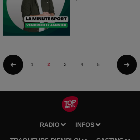
1
2
3
4
5
RADIO
INFOS