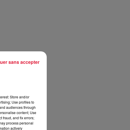
uer sans accepter
erest: Store and/or
tising; Use profiles to
tand audiences through
personalise content; Use
 fraud, and fix errors;
 may process personal
mation actively