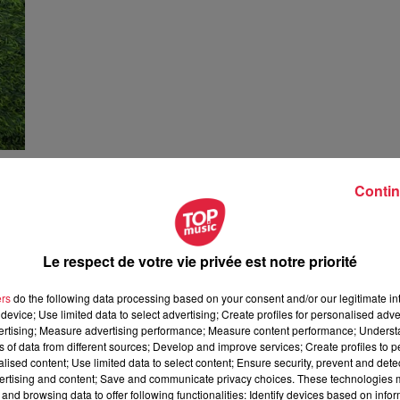
Contin
La Minute sport - Bas-Rhin - vendredi 27
janvier
La Minute Sport
Le respect de votre vie privée est notre priorité
ers
do the following data processing based on your consent and/or our legitimate int
device; Use limited data to select advertising; Create profiles for personalised adver
vertising; Measure advertising performance; Measure content performance; Unders
ns of data from different sources; Develop and improve services; Create profiles to 
alised content; Use limited data to select content; Ensure security, prevent and detect
ertising and content; Save and communicate privacy choices. These technologies
and browsing data to offer following functionalities: Identify devices based on infor