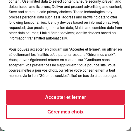
content; Use limited data to select content; Ensure security, prevent and
detect fraud, and fix errors; Deliver and present advertising and content;
Save and communicate privacy choices. These technologies may
process personal data such as IP address and browsing data to offer
following functionalities: Identify devices based on information actively
requested; Use precise geolocation data; Match and combine data from
other data sources; Link different devices; Identify devices based on
information transmitted automatically.
La Minute sport du
Haut-Rhin - vendredi 1er
Vous pouvez accepter en cliquant sur "Accepter et fermer", ou affiner en
mars
sélectionnant les finalités et/ou partenaires dans "Gérer mes choix".
La Minute sport en Alsace
Vous pouvez également refuser en cliquant sur "Continuer sans
accepter". Vos préférences ne s'appliqueront que pour ce site. Vous
pouvez mettre à jour vos choix, ou retirer votre consentement à tout
moment via le lien "Gérer les cookies" situé en bas de chaque page.
Accepter et fermer
La Minute sport du Bas-
Rhin - vendredi 1er
Gérer mes choix
mars
La Minute sport en Alsace