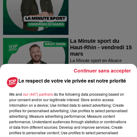
La Minute sport du
Haut-Rhin - vendredi 15
mars
La Minute sport en Alsace
Continuer sans accepter
Le respect de votre vie privée est notre priorité
We and
our (447) partners
do the following data processing based on
your consent and/or our legitimate interest: Store and/or access
information on a device; Use limited data to select advertising; Create
La Minute sport du Bas-
profiles for personalised advertising; Use profiles to select personalised
Rhin - vendredi 15 mars
advertising; Measure advertising performance; Measure content
performance; Understand audiences through statistics or combinations
La Minute sport en Alsace
of data from different sources; Develop and improve services; Create
profiles to personalise content; Use profiles to select personalised