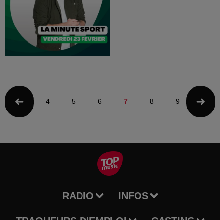
4
5
6
7
8
9
10
RADIO
INFOS