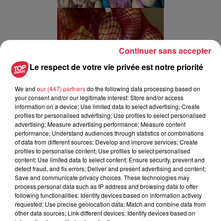
Continuer sans accepter
Le respect de votre vie privée est notre priorité
We and
our (447) partners
do the following data processing based on
your consent and/or our legitimate interest: Store and/or access
information on a device; Use limited data to select advertising; Create
profiles for personalised advertising; Use profiles to select personalised
advertising; Measure advertising performance; Measure content
performance; Understand audiences through statistics or combinations
of data from different sources; Develop and improve services; Create
profiles to personalise content; Use profiles to select personalised
content; Use limited data to select content; Ensure security, prevent and
C'est en ce moment aussi la saison du "navet violet" que vous pouvez
detect fraud, and fix errors; Deliver and present advertising and content;
déguster en soupe, en pot-au-feu. / @Top Music - CR
Save and communicate privacy choices. These technologies may
process personal data such as IP address and browsing data to offer
..........................................................
following functionalities: Identify devices based on information actively
requested; Use precise geolocation data; Match and combine data from
D'autres "crush" à découvrir :
other data sources; Link different devices; Identify devices based on