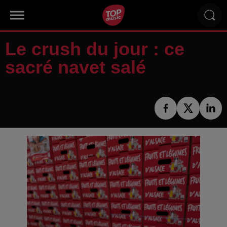
Le crush du jour : ce
sacré navet salé