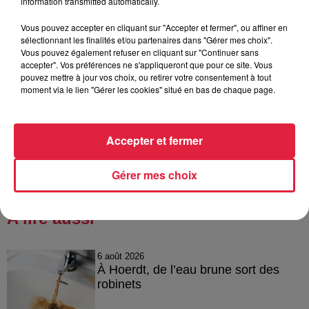
information transmitted automatically.
Le crush du jour : la fabrique à bretzels
Le crush du jour : j'ai piloté un avion
Vous pouvez accepter en cliquant sur "Accepter et fermer", ou affiner en
sélectionnant les finalités et/ou partenaires dans "Gérer mes choix".
Le crush du jour : la course d'orientation à Neubois
Vous pouvez également refuser en cliquant sur "Continuer sans
accepter". Vos préférences ne s'appliqueront que pour ce site. Vous
Le crush du jour : des sentiers poussettes dans la Vallée de
pouvez mettre à jour vos choix, ou retirer votre consentement à tout
Villé
moment via le lien "Gérer les cookies" situé en bas de chaque page.
Publié : 11 janvier 2023 à 6h00 - Modifié : 30 octobre 2025 à
Accepter et fermer
16h47 Celine Rinckel
Gérer mes choix
A lire aussi
6 août 2026
À Hoerdt, de l’eau brune sort des
robinets