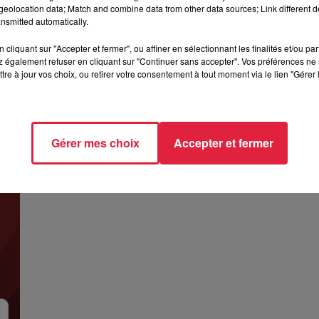
eolocation data; Match and combine data from other data sources; Link different de
nsmitted automatically.
cliquant sur "Accepter et fermer", ou affiner en sélectionnant les finalités et/ou pa
 également refuser en cliquant sur "Continuer sans accepter". Vos préférences ne 
On s'entend bien - Plongez au coeur de
tre à jour vos choix, ou retirer votre consentement à tout moment via le lien "Gérer 
l'industrie
On s'entend bien - Plongez au coeur de l'industrie
Gérer mes choix
Accepter et fermer