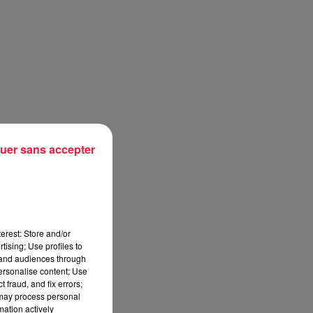
uer sans accepter
erest: Store and/or
tising; Use profiles to
tand audiences through
personalise content; Use
 fraud, and fix errors;
 may process personal
mation actively