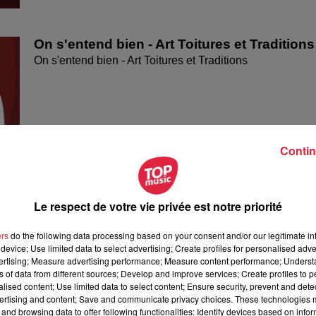
On s'entend bien - Art Toitures et Traditions
On s'entend bien - Art Toitures et Traditions
Contin
Le respect de votre vie privée est notre priorité
ers
do the following data processing based on your consent and/or our legitimate int
device; Use limited data to select advertising; Create profiles for personalised adver
vertising; Measure advertising performance; Measure content performance; Unders
ns of data from different sources; Develop and improve services; Create profiles to 
alised content; Use limited data to select content; Ensure security, prevent and detect
ertising and content; Save and communicate privacy choices. These technologies
and browsing data to offer following functionalities: Identify devices based on infor