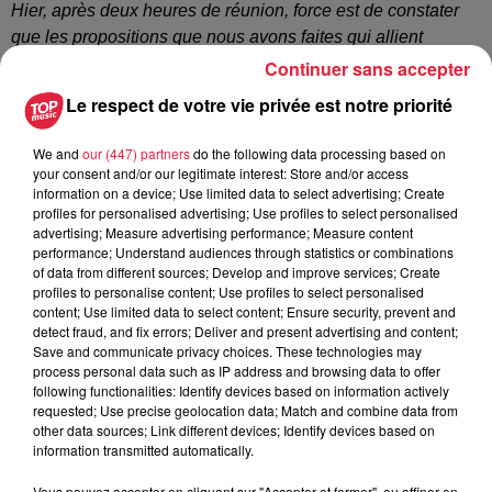
Hier, après deux heures de réunion, force est de constater
que les propositions que nous avons faites qui allient
économie et écologie n’ont pas été entendues.
»
Continuer sans accepter
200 euros de stationnement par mois pour certains
Le respect de votre vie privée est notre priorité
employés
We and
our (447) partners
do the following data processing based on
Même constat du côté de la clinique de l’Orangerie. Le 30
your consent and/or our legitimate interest: Store and/or access
mai, les employés de cet hôpital privé ont déployé une
information on a device; Use limited data to select advertising; Create
profiles for personalised advertising; Use profiles to select personalised
banderole sur les murs de leurs locaux. Aurélie Martin-
advertising; Measure advertising performance; Measure content
Faber, infirmière de la clinique, publie la photo de cette toile
performance; Understand audiences through statistics or combinations
sur son compte Facebook.
«
Plus de 200 euros de frais de
of data from different sources; Develop and improve services; Create
profiles to personalise content; Use profiles to select personalised
stationnement pour pouvoir venir travailler
et prendre en
content; Use limited data to select content; Ensure security, prevent and
soins nos concitoyens, vous trouvez ça juste ?
».
detect fraud, and fix errors; Deliver and present advertising and content;
Save and communicate privacy choices. These technologies may
process personal data such as IP address and browsing data to offer
following functionalities: Identify devices based on information actively
requested; Use precise geolocation data; Match and combine data from
other data sources; Link different devices; Identify devices based on
information transmitted automatically.
Vous pouvez accepter en cliquant sur "Accepter et fermer", ou affiner en