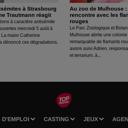
isémites à Strasbourg
Au zoo de Mulhouse :
ine Trautmann réagit
rencontre avec les fl
rouges
tions à caractère antisémite
Le Parc Zoologique et Botan
ouvertes mercredi 5 août à
Mulhouse abrite une colonie
 La maire Catherine
remarquable de flamants ro
a dénoncé ces dégradations.
avons suivi Adrien, respons
et terrarium, à...
 D'EMPLOI
CASTING
JEUX
AGE