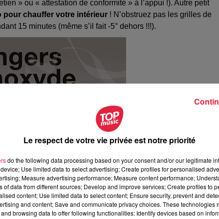
etien » ou « attestation de conformité » à l’appui !). Autre petit
 pour chauffer votre intérieur
! N’obstruez pas les grilles de
dant 15 minutes (même s’il fait -5° dehors !!!).
Contin
Le respect de votre vie privée est notre priorité
ers
do the following data processing based on your consent and/or our legitimate int
device; Use limited data to select advertising; Create profiles for personalised adver
vertising; Measure advertising performance; Measure content performance; Unders
ns of data from different sources; Develop and improve services; Create profiles to 
alised content; Use limited data to select content; Ensure security, prevent and detect
ertising and content; Save and communicate privacy choices. These technologies
and browsing data to offer following functionalities: Identify devices based on infor