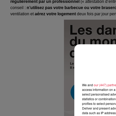
régulièrement par un professionnel
(« attestation d’entr
conseil :
n’utilisez pas votre barbecue ou votre brasero
ventilation et
aérez votre logement
deux fois par jour pen
We and
our (447) partn
access information on a 
select personalised ad
statistics or combinatio
profiles to select person
Deliver and present adv
data such as IP address 