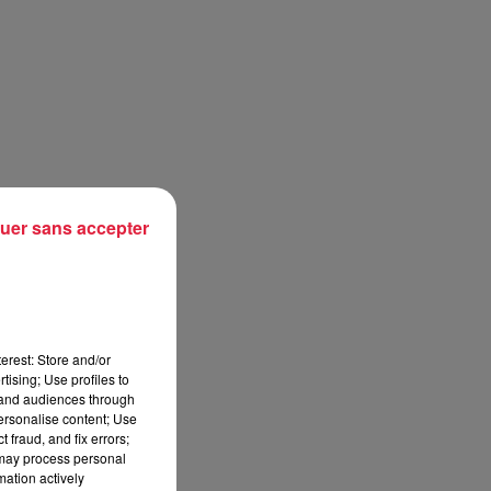
uer sans accepter
erest: Store and/or
tising; Use profiles to
tand audiences through
personalise content; Use
 fraud, and fix errors;
 may process personal
mation actively