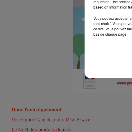
requested; Use precise g
based on information tra
Vous pouvez accepter en 
mes choix". Vous pouvez
ce site. Vous pouvez met
bas de chaque page.
............
Dans l'actu également :
Votez pour Camille, notre Miss Alsace
Le Noël des produits dérivés