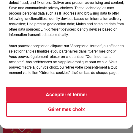
detect fraud, and fix errors; Deliver and present advertising and content;
Les dernières infos sur la venue du
Save and communicate privacy choices. These technologies may
pape à Metz en septembre
process personal data such as IP address and browsing data to offer
following functionalities: Identify devices based on information actively
requested; Use precise geolocation data; Match and combine data from
other data sources; Link different devices; Identify devices based on
information transmitted automatically.
5 août 2026
Europa-Park : des précisons sur
Vous pouvez accepter en cliquant sur "Accepter et fermer", ou affiner en
l’après Euro-Mir
sélectionnant les finalités et/ou partenaires dans "Gérer mes choix".
Vous pouvez également refuser en cliquant sur "Continuer sans
accepter". Vos préférences ne s'appliqueront que pour ce site. Vous
pouvez mettre à jour vos choix, ou retirer votre consentement à tout
moment via le lien "Gérer les cookies" situé en bas de chaque page.
Accepter et fermer
Dans la même série
Gérer mes choix
Horoscope du jeudi 6 août 2026
Horoscope du jeudi 6 août 2026