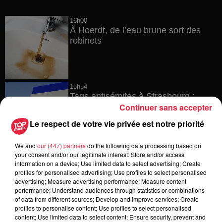
16h00
À Hoerdt, de l’eau brune sort des
robinets
15h54
Tags antisémites à Strasbourg :
Continuer sans accepter
Catherine Trautmann réagit
Le respect de votre vie privée est notre priorité
We and
our (447) partners
do the following data processing based on
14h33
your consent and/or our legitimate interest: Store and/or access
Au zoo de Mulhouse : rencontre
information on a device; Use limited data to select advertising; Create
avec les flamants rouges
profiles for personalised advertising; Use profiles to select personalised
advertising; Measure advertising performance; Measure content
performance; Understand audiences through statistics or combinations
of data from different sources; Develop and improve services; Create
profiles to personalise content; Use profiles to select personalised
content; Use limited data to select content; Ensure security, prevent and
12h23