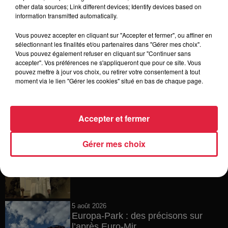
6 août 2026
other data sources; Link different devices; Identify devices based on
Tags antisémites à Strasbourg :
information transmitted automatically.
Catherine Trautmann réagit
Vous pouvez accepter en cliquant sur "Accepter et fermer", ou affiner en
sélectionnant les finalités et/ou partenaires dans "Gérer mes choix".
Vous pouvez également refuser en cliquant sur "Continuer sans
accepter". Vos préférences ne s'appliqueront que pour ce site. Vous
6 août 2026
pouvez mettre à jour vos choix, ou retirer votre consentement à tout
Au zoo de Mulhouse : rencontre
moment via le lien "Gérer les cookies" situé en bas de chaque page.
avec les flamants rouges
Accepter et fermer
6 août 2026
Gérer mes choix
Les dernières infos sur la venue du
pape à Metz en septembre
5 août 2026
Europa-Park : des précisons sur
l’après Euro-Mir