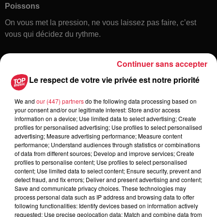
Poissons
On vous met la pression, ne vous laissez pas faire, c’est
vous qui décidez du rythme.
Continuer sans accepter
Le respect de votre vie privée est notre priorité
We and
our (447) partners
do the following data processing based on
your consent and/or our legitimate interest: Store and/or access
information on a device; Use limited data to select advertising; Create
Toute l'actu
profiles for personalised advertising; Use profiles to select personalised
advertising; Measure advertising performance; Measure content
performance; Understand audiences through statistics or combinations
of data from different sources; Develop and improve services; Create
6 août 2026
profiles to personalise content; Use profiles to select personalised
À Hoerdt, de l’eau brune sort des
content; Use limited data to select content; Ensure security, prevent and
robinets
detect fraud, and fix errors; Deliver and present advertising and content;
Save and communicate privacy choices. These technologies may
process personal data such as IP address and browsing data to offer
following functionalities: Identify devices based on information actively
requested; Use precise geolocation data; Match and combine data from