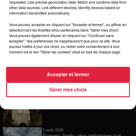
requested; Use precise geolocation data; Match and combine data from
other data sources; Link different devices; Identify devices based on
6 août 2026
information transmitted automatically.
Tags antisémites à Strasbourg :
Catherine Trautmann réagit
Vous pouvez accepter en cliquant sur "Accepter et fermer", ou affiner en
sélectionnant les finalités et/ou partenaires dans "Gérer mes choix".
Vous pouvez également refuser en cliquant sur "Continuer sans
accepter". Vos préférences ne s'appliqueront que pour ce site. Vous
pouvez mettre à jour vos choix, ou retirer votre consentement à tout
6 août 2026
moment via le lien "Gérer les cookies" situé en bas de chaque page.
Au zoo de Mulhouse : rencontre
avec les flamants rouges
Accepter et fermer
Gérer mes choix
6 août 2026
Les dernières infos sur la venue du
pape à Metz en septembre
5 août 2026