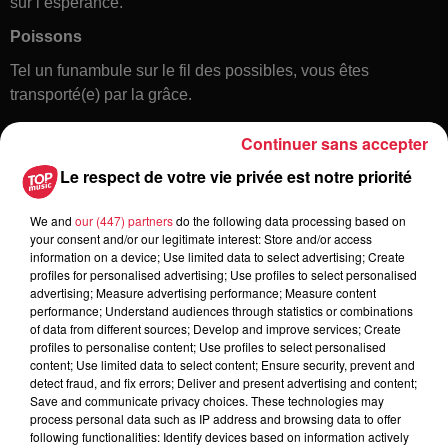
sur l’espérance.
Poissons
Tel un funambule sur le fil des possibles, vous êtes
transporté(e) par la grâce.
Continuer sans accepter
Le respect de votre vie privée est notre priorité
We and
our (447) partners
do the following data processing based on
your consent and/or our legitimate interest: Store and/or access
information on a device; Use limited data to select advertising; Create
profiles for personalised advertising; Use profiles to select personalised
Toute l'actu
advertising; Measure advertising performance; Measure content
performance; Understand audiences through statistics or combinations
of data from different sources; Develop and improve services; Create
6 août 2026
profiles to personalise content; Use profiles to select personalised
À Hoerdt, de l’eau brune sort des
content; Use limited data to select content; Ensure security, prevent and
detect fraud, and fix errors; Deliver and present advertising and content;
robinets
Save and communicate privacy choices. These technologies may
process personal data such as IP address and browsing data to offer
following functionalities: Identify devices based on information actively