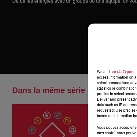
De belles énergies avec un groupe ou une équipe, on vous
We and
our (447) partn
access information on a 
select personalised ad
statistics or combinatio
Dans la même série
profiles to select person
Deliver and present adv
data such as IP address 
Horoscope du
requested; Use precise g
Horoscope du jeu
based on information tra
Vous pouvez accepter en 
mes choix". Vous pouvez