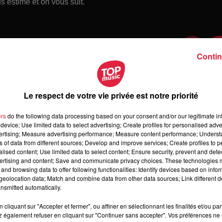
 estime et on vous suit.
Contin
Le respect de votre vie privée est notre priorité
ers
do the following data processing based on your consent and/or our legitimate int
device; Use limited data to select advertising; Create profiles for personalised adver
vertising; Measure advertising performance; Measure content performance; Unders
ns of data from different sources; Develop and improve services; Create profiles to 
alised content; Use limited data to select content; Ensure security, prevent and detect
ertising and content; Save and communicate privacy choices. These technologies
and browsing data to offer following functionalities: Identify devices based on infor
 jeudi 6 août 2026
eolocation data; Match and combine data from other data sources; Link different de
di 6 août 2026
nsmitted automatically.
cliquant sur "Accepter et fermer", ou affiner en sélectionnant les finalités et/ou pa
 également refuser en cliquant sur "Continuer sans accepter". Vos préférences ne 