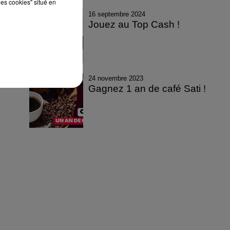
les cookies" situé en
16 septembre 2024
Jouez au Top Cash !
24 novembre 2023
Gagnez 1 an de café Sati !