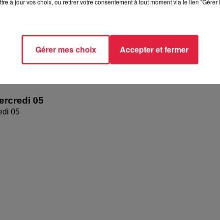
tre à jour vos choix, ou retirer votre consentement à tout moment via le lien "Gérer 
Gérer mes choix
Accepter et fermer
rcredi 05
edi 05