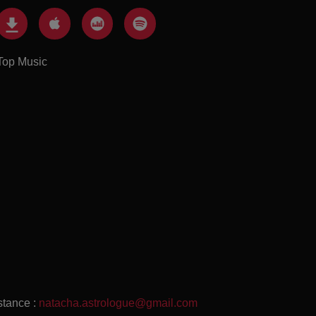
Top Music
stance :
natacha.astrologue@gmail.com