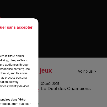
uer sans accepter
erest: Store and/or
tising; Use profiles to
tand audiences through
personalise content; Use
Tous les jeux
Voir plus
 fraud, and fix errors;
 may process personal
mation actively
30 août 2025
vices; Identify devices
Le Duel des Champions
rtenaires dans "Gérer
s'appliqueront que pour