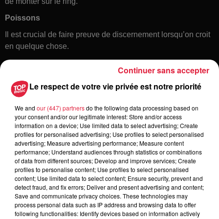
de monter sur le ring.
Poissons
Il est crucial de faire preuve de discernement lorsqu’on croit
en quelque chose.
Continuer sans accepter
Le respect de votre vie privée est notre priorité
We and
our (447) partners
do the following data processing based on
your consent and/or our legitimate interest: Store and/or access
information on a device; Use limited data to select advertising; Create
profiles for personalised advertising; Use profiles to select personalised
Toute l'actu
advertising; Measure advertising performance; Measure content
performance; Understand audiences through statistics or combinations
of data from different sources; Develop and improve services; Create
6 août 2026
profiles to personalise content; Use profiles to select personalised
À Hoerdt, de l’eau brune sort des
content; Use limited data to select content; Ensure security, prevent and
detect fraud, and fix errors; Deliver and present advertising and content;
robinets
Save and communicate privacy choices. These technologies may
process personal data such as IP address and browsing data to offer
following functionalities: Identify devices based on information actively