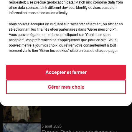
requested; Use precise geolocation data; Match and combine data from
other data sources; Link different devices; Identify devices based on
6 août 2026
information transmitted automatically.
Tags antisémites à Strasbourg :
Catherine Trautmann réagit
Vous pouvez accepter en cliquant sur "Accepter et fermer", ou affiner en
sélectionnant les finalités et/ou partenaires dans "Gérer mes choix".
Vous pouvez également refuser en cliquant sur "Continuer sans
accepter". Vos préférences ne s'appliqueront que pour ce site. Vous
pouvez mettre à jour vos choix, ou retirer votre consentement à tout
6 août 2026
moment via le lien "Gérer les cookies" situé en bas de chaque page.
Au zoo de Mulhouse : rencontre
avec les flamants rouges
Accepter et fermer
Gérer mes choix
6 août 2026
Les dernières infos sur la venue du
pape à Metz en septembre
5 août 2026