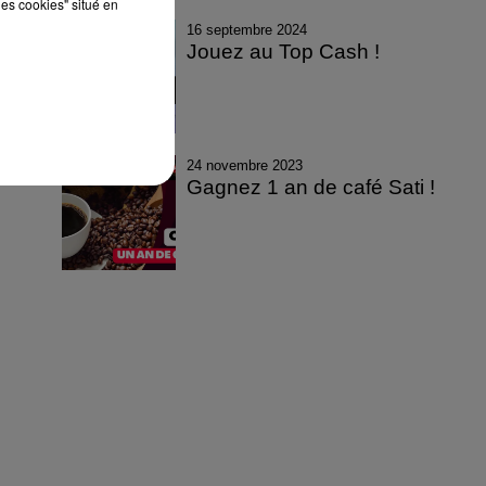
les cookies" situé en
16 septembre 2024
Jouez au Top Cash !
24 novembre 2023
Gagnez 1 an de café Sati !