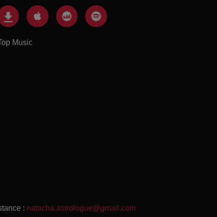
Top Music
stance :
natacha.astrologue@gmail.com