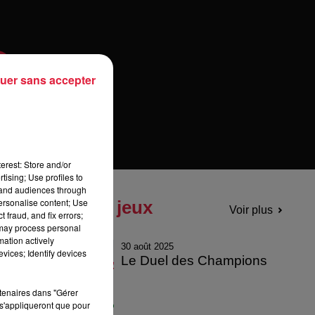
uer sans accepter
erest: Store and/or
tising; Use profiles to
tand audiences through
personalise content; Use
Tous les jeux
Voir plus
 fraud, and fix errors;
 may process personal
mation actively
30 août 2025
vices; Identify devices
Le Duel des Champions
rtenaires dans "Gérer
s'appliqueront que pour