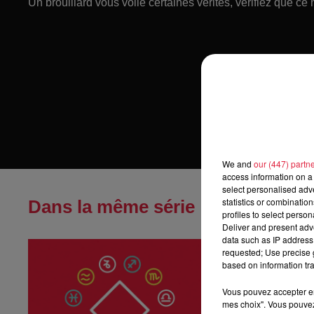
Un brouillard vous voile certaines vérités, vérifiez que ce
We and
our (447) partn
access information on a 
select personalised ad
statistics or combinatio
Dans la même série
profiles to select person
Deliver and present adv
data such as IP address 
Horoscope du
requested; Use precise g
Horoscope du jeu
based on information tra
Vous pouvez accepter en 
mes choix". Vous pouvez