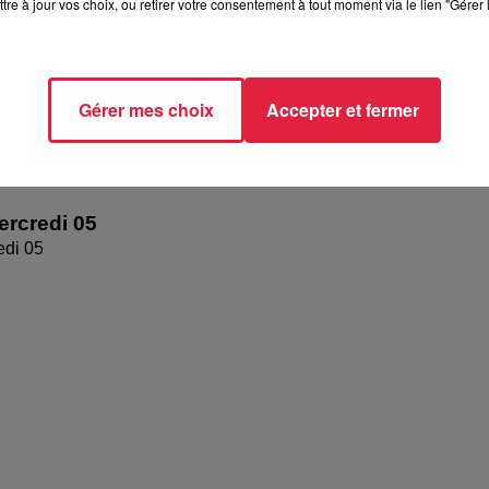
tre à jour vos choix, ou retirer votre consentement à tout moment via le lien "Gérer 
Gérer mes choix
Accepter et fermer
rcredi 05
edi 05