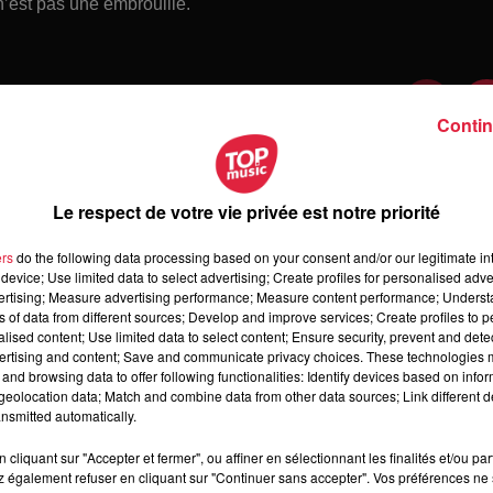
 n’est pas une embrouille.
Contin
Le respect de votre vie privée est notre priorité
ers
do the following data processing based on your consent and/or our legitimate int
device; Use limited data to select advertising; Create profiles for personalised adver
vertising; Measure advertising performance; Measure content performance; Unders
ns of data from different sources; Develop and improve services; Create profiles to 
alised content; Use limited data to select content; Ensure security, prevent and detect
ertising and content; Save and communicate privacy choices. These technologies
and browsing data to offer following functionalities: Identify devices based on infor
 jeudi 6 août 2026
eolocation data; Match and combine data from other data sources; Link different de
di 6 août 2026
nsmitted automatically.
cliquant sur "Accepter et fermer", ou affiner en sélectionnant les finalités et/ou pa
 également refuser en cliquant sur "Continuer sans accepter". Vos préférences ne 