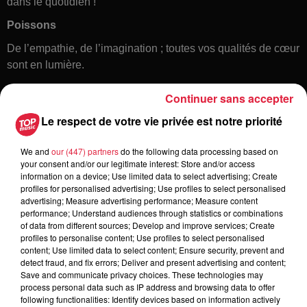
dans le quotidien !
Poissons
De l’empathie, de l’imagination ; toutes vos qualités de cœur
sont en lumière.
Continuer sans accepter
Le respect de votre vie privée est notre priorité
We and
our (447) partners
do the following data processing based on
your consent and/or our legitimate interest: Store and/or access
information on a device; Use limited data to select advertising; Create
profiles for personalised advertising; Use profiles to select personalised
Toute l'actu
advertising; Measure advertising performance; Measure content
performance; Understand audiences through statistics or combinations
of data from different sources; Develop and improve services; Create
6 août 2026
profiles to personalise content; Use profiles to select personalised
À Hoerdt, de l’eau brune sort des
content; Use limited data to select content; Ensure security, prevent and
detect fraud, and fix errors; Deliver and present advertising and content;
robinets
Save and communicate privacy choices. These technologies may
process personal data such as IP address and browsing data to offer
following functionalities: Identify devices based on information actively