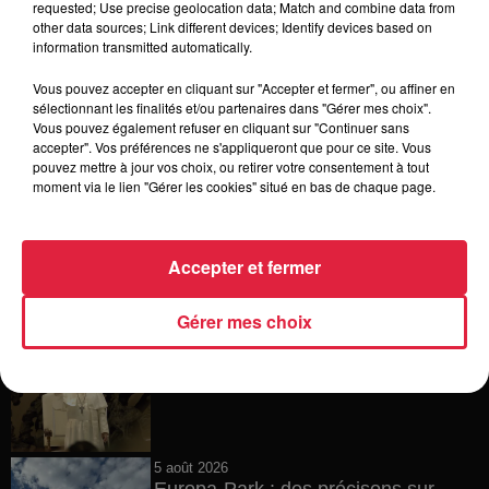
requested; Use precise geolocation data; Match and combine data from
other data sources; Link different devices; Identify devices based on
6 août 2026
information transmitted automatically.
Tags antisémites à Strasbourg :
Catherine Trautmann réagit
Vous pouvez accepter en cliquant sur "Accepter et fermer", ou affiner en
sélectionnant les finalités et/ou partenaires dans "Gérer mes choix".
Vous pouvez également refuser en cliquant sur "Continuer sans
accepter". Vos préférences ne s'appliqueront que pour ce site. Vous
pouvez mettre à jour vos choix, ou retirer votre consentement à tout
6 août 2026
moment via le lien "Gérer les cookies" situé en bas de chaque page.
Au zoo de Mulhouse : rencontre
avec les flamants rouges
Accepter et fermer
Gérer mes choix
6 août 2026
Les dernières infos sur la venue du
pape à Metz en septembre
5 août 2026