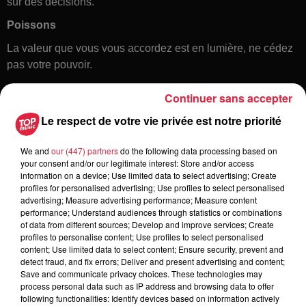
sur des décisions.
Poissons
La valeur que vous vous accordez est en lumière, ne cédez
pas votre pouvoir.
Continuer sans accepter
Le respect de votre vie privée est notre priorité
We and
our (447) partners
do the following data processing based on
your consent and/or our legitimate interest: Store and/or access
information on a device; Use limited data to select advertising; Create
profiles for personalised advertising; Use profiles to select personalised
Toute l'actu
advertising; Measure advertising performance; Measure content
performance; Understand audiences through statistics or combinations
of data from different sources; Develop and improve services; Create
6 août 2026
profiles to personalise content; Use profiles to select personalised
À Hoerdt, de l’eau brune sort des
content; Use limited data to select content; Ensure security, prevent and
detect fraud, and fix errors; Deliver and present advertising and content;
robinets
Save and communicate privacy choices. These technologies may
process personal data such as IP address and browsing data to offer
following functionalities: Identify devices based on information actively