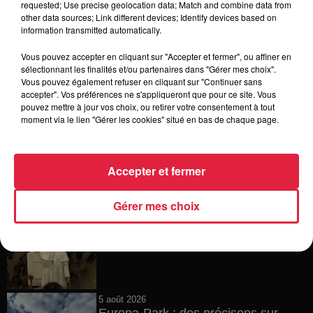
requested; Use precise geolocation data; Match and combine data from
other data sources; Link different devices; Identify devices based on
6 août 2026
information transmitted automatically.
Tags antisémites à Strasbourg :
Catherine Trautmann réagit
Vous pouvez accepter en cliquant sur "Accepter et fermer", ou affiner en
sélectionnant les finalités et/ou partenaires dans "Gérer mes choix".
Vous pouvez également refuser en cliquant sur "Continuer sans
accepter". Vos préférences ne s'appliqueront que pour ce site. Vous
pouvez mettre à jour vos choix, ou retirer votre consentement à tout
6 août 2026
moment via le lien "Gérer les cookies" situé en bas de chaque page.
Au zoo de Mulhouse : rencontre
avec les flamants rouges
Accepter et fermer
Gérer mes choix
6 août 2026
Les dernières infos sur la venue du
pape à Metz en septembre
5 août 2026