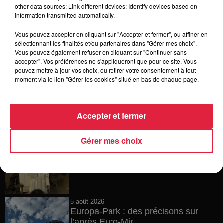
15h54
other data sources; Link different devices; Identify devices based on
Tags antisémites à Strasbourg :
information transmitted automatically.
Catherine Trautmann réagit
Vous pouvez accepter en cliquant sur "Accepter et fermer", ou affiner en
sélectionnant les finalités et/ou partenaires dans "Gérer mes choix".
Vous pouvez également refuser en cliquant sur "Continuer sans
accepter". Vos préférences ne s'appliqueront que pour ce site. Vous
14h33
pouvez mettre à jour vos choix, ou retirer votre consentement à tout
Au zoo de Mulhouse : rencontre
moment via le lien "Gérer les cookies" situé en bas de chaque page.
avec les flamants rouges
Accepter et fermer
12h23
Gérer mes choix
Les dernières infos sur la venue du
pape à Metz en septembre
5 août 2026
Europa-Park : des précisons sur
l’après Euro-Mir