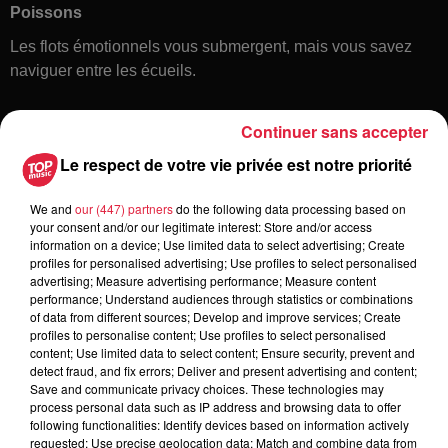
Poissons
Les flots émotionnels vous submergent, mais vous savez
naviguer entre les écueils.
Continuer sans accepter
Le respect de votre vie privée est notre priorité
We and
our (447) partners
do the following data processing based on
your consent and/or our legitimate interest: Store and/or access
information on a device; Use limited data to select advertising; Create
Toute l'actu
profiles for personalised advertising; Use profiles to select personalised
advertising; Measure advertising performance; Measure content
performance; Understand audiences through statistics or combinations
of data from different sources; Develop and improve services; Create
16h00
profiles to personalise content; Use profiles to select personalised
À Hoerdt, de l’eau brune sort des
content; Use limited data to select content; Ensure security, prevent and
robinets
detect fraud, and fix errors; Deliver and present advertising and content;
Save and communicate privacy choices. These technologies may
process personal data such as IP address and browsing data to offer
following functionalities: Identify devices based on information actively
requested; Use precise geolocation data; Match and combine data from