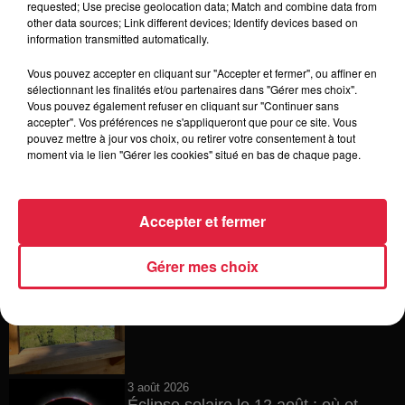
requested; Use precise geolocation data; Match and combine data from
other data sources; Link different devices; Identify devices based on
4 août 2026
information transmitted automatically.
Vélos d'occasion en Alsace : les
meilleures adresses pour rouler à...
Vous pouvez accepter en cliquant sur "Accepter et fermer", ou affiner en
sélectionnant les finalités et/ou partenaires dans "Gérer mes choix".
Vous pouvez également refuser en cliquant sur "Continuer sans
accepter". Vos préférences ne s'appliqueront que pour ce site. Vous
pouvez mettre à jour vos choix, ou retirer votre consentement à tout
4 août 2026
moment via le lien "Gérer les cookies" situé en bas de chaque page.
Bischheim : disparition d’une
adolescente de 16 ans
Accepter et fermer
Gérer mes choix
4 août 2026
Muttersholtz : après SensoRied,
voilà BotaRied
3 août 2026