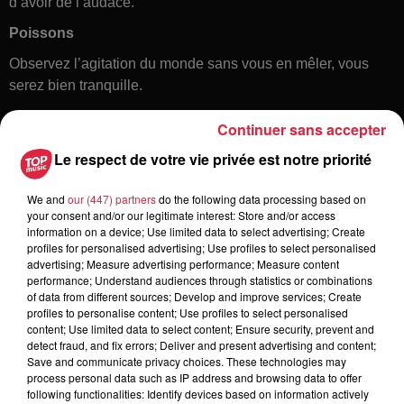
d’avoir de l’audace.
Poissons
Observez l’agitation du monde sans vous en mêler, vous
serez bien tranquille.
Continuer sans accepter
Le respect de votre vie privée est notre priorité
We and
our (447) partners
do the following data processing based on
your consent and/or our legitimate interest: Store and/or access
information on a device; Use limited data to select advertising; Create
profiles for personalised advertising; Use profiles to select personalised
Toute l'actu
advertising; Measure advertising performance; Measure content
performance; Understand audiences through statistics or combinations
of data from different sources; Develop and improve services; Create
5 août 2026
profiles to personalise content; Use profiles to select personalised
Europa-Park : des précisons sur
content; Use limited data to select content; Ensure security, prevent and
detect fraud, and fix errors; Deliver and present advertising and content;
l’après Euro-Mir
Save and communicate privacy choices. These technologies may
process personal data such as IP address and browsing data to offer
following functionalities: Identify devices based on information actively