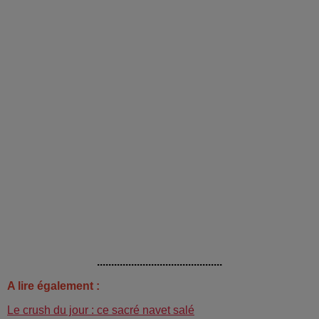
............................................
A lire également :
Le crush du jour : ce sacré navet salé