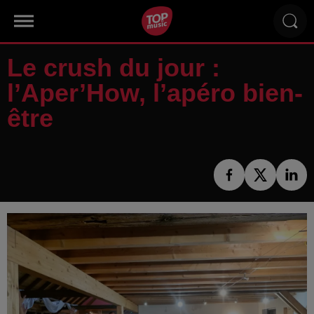
Le crush du jour :
l’Aper’How, l’apéro bien-
être