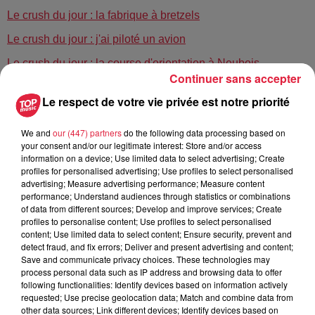
Le crush du jour : la fabrique à bretzels
Le crush du jour : j'ai piloté un avion
Le crush du jour : la course d'orientation à Neubois
Continuer sans accepter
Le crush du jour : des sentiers poussettes dans la Vallée de
Le respect de votre vie privée est notre priorité
Villé
We and
our (447) partners
do the following data processing based on
Publié : 12 janvier 2023 à 8h39 - Modifié : 20 mars 2023 à
your consent and/or our legitimate interest: Store and/or access
information on a device; Use limited data to select advertising; Create
17h34 Celine Rinckel
profiles for personalised advertising; Use profiles to select personalised
advertising; Measure advertising performance; Measure content
performance; Understand audiences through statistics or combinations
of data from different sources; Develop and improve services; Create
profiles to personalise content; Use profiles to select personalised
A lire aussi
content; Use limited data to select content; Ensure security, prevent and
detect fraud, and fix errors; Deliver and present advertising and content;
Save and communicate privacy choices. These technologies may
process personal data such as IP address and browsing data to offer
6 août 2026
following functionalities: Identify devices based on information actively
À Hoerdt, de l’eau brune sort des
requested; Use precise geolocation data; Match and combine data from
robinets
other data sources; Link different devices; Identify devices based on