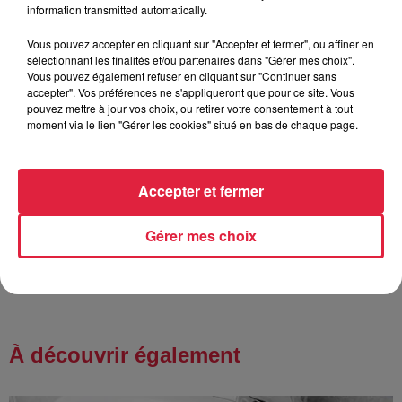
information transmitted automatically.
Vous pouvez accepter en cliquant sur "Accepter et fermer", ou affiner en
sélectionnant les finalités et/ou partenaires dans "Gérer mes choix".
6 août 2026
Vous pouvez également refuser en cliquant sur "Continuer sans
Tags antisémites à Strasbourg :
accepter". Vos préférences ne s'appliqueront que pour ce site. Vous
Catherine Trautmann réagit
pouvez mettre à jour vos choix, ou retirer votre consentement à tout
moment via le lien "Gérer les cookies" situé en bas de chaque page.
Accepter et fermer
6 août 2026
Au zoo de Mulhouse : rencontre
avec les flamants rouges
Gérer mes choix
À découvrir également