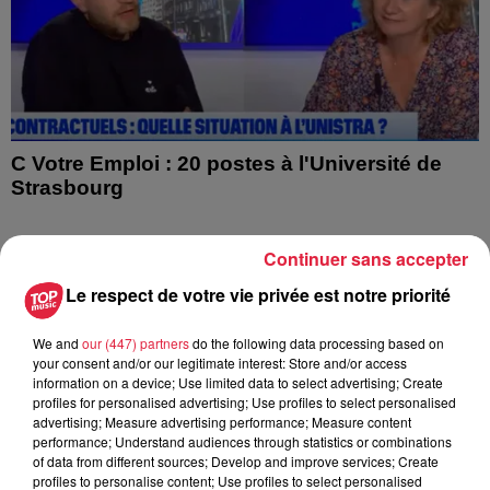
C Votre Emploi : 20 postes à l'Université de
Strasbourg
Continuer sans accepter
Le respect de votre vie privée est notre priorité
1
2
3
4
5
We and
our (447) partners
do the following data processing based on
your consent and/or our legitimate interest: Store and/or access
information on a device; Use limited data to select advertising; Create
profiles for personalised advertising; Use profiles to select personalised
advertising; Measure advertising performance; Measure content
performance; Understand audiences through statistics or combinations
of data from different sources; Develop and improve services; Create
profiles to personalise content; Use profiles to select personalised