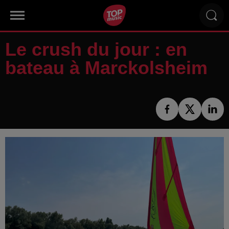
Le crush du jour : en
bateau à Marckolsheim