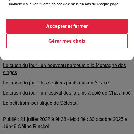
moment via le lien "Gérer les cookies" situé en bas de chaque page.
........................................................
A lire également :
Accepter et fermer
Le crush du jour : traverser le Rhin pour faire du vélo
Gérer mes choix
Le crush du jour : une nouvelle attraction à Rulantica
Le crush du jour : un croq’terroir à Schirmeck
Le crush du jour : un nouveau parcours à la Montagne des
singes
Le crush du jour : les sentiers pieds nus en Alsace
Le crush du jour : un festival des jardins à côté de Chalampé
Le petit train touristique de Sélestat
Publié : 21 juillet 2022 à 9h33 - Modifié : 30 octobre 2025 à
16h48 Céline Rinckel