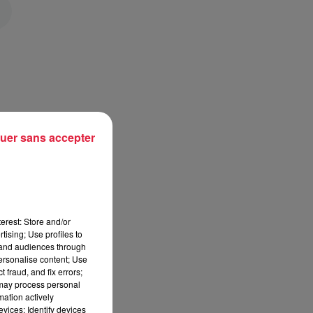
uer sans accepter
es
erest: Store and/or
tising; Use profiles to
e
tand audiences through
t
personalise content; Use
 fraud, and fix errors;
 may process personal
mation actively
vices; Identify devices