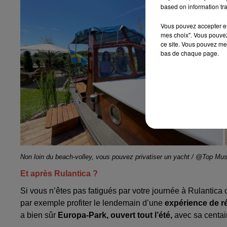
based on information tra
Vous pouvez accepter en 
mes choix". Vous pouvez
ce site. Vous pouvez met
bas de chaque page.
Non loin du beach-volley, vous pouvez privatiser un yacht / @Top Mus
Et après Rulantica ?
Si vous n’êtes pas fatigués par votre journée à Rulantic
par exemple profiter le lendemain d’une
expérience de réa
a bien sûr
Europa-Park, ouvert tout l’été,
avec sa centain