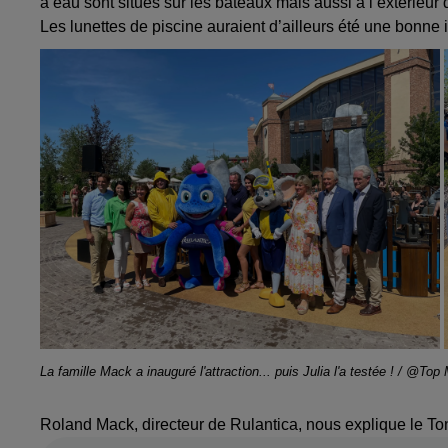
à eau sont situés sur les bateaux mais aussi à l’extérieur d
Les lunettes de piscine auraient d’ailleurs été une bonne 
La famille Mack a inauguré l'attraction... puis Julia l'a testée ! / @Top
Roland Mack, directeur de Rulantica, nous explique le To