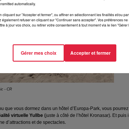
nsmitted automatically.
cliquant sur "Accepter et fermer", ou affiner en sélectionnant les finalités et/ou pa
 également refuser en cliquant sur "Continuer sans accepter". Vos préférences ne 
tre à jour vos choix, ou retirer votre consentement à tout moment via le lien "Gérer 
Gérer mes choix
Accepter et fermer
ic - CR
a ou que vous dormez dans un hôtel d’Europa-Park, vous pourrez
lité virtuelle Yullbe
(juste à côté de l’hôtel Kronasar). Et puis i
e d’attractions et de spectacles.