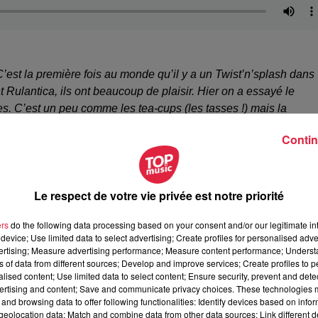
est la première fois au monde qu’il y a un Twist’n’splash dans
t Rulantica, ils ont beaucoup de plaisir. Hier on a essayé le
es. C’est un peu comme les tea-cups (les tasses !) mais la
nd et les bateaux vraiment bougent dans l’eau. Et avec les
Contin
dehors - tout le monde peut faire avec. Aussi, les gens qui ne
 les canons à eau). C’est formidable.
Le respect de votre vie privée est notre priorité
 désormais un plus grand espace extérieur, avec plus de chais
ers
do the following data processing based on your consent and/or our legitimate int
au
beach-volley
et des
yachts qu’il est possible de privatiser
device; Use limited data to select advertising; Create profiles for personalised adver
fants
, deux nouveaux espaces extérieurs sont accessibles : un
vertising; Measure advertising performance; Measure content performance; Unders
gans « Snorri’s Rutscheplads ». D’ailleurs Rulantica s’agrandi
ns of data from different sources; Develop and improve services; Create profiles to 
alised content; Use limited data to select content; Ensure security, prevent and detect
gans
(les plus longs au monde !) est visible sur le côté du parc
ertising and content; Save and communicate privacy choices. These technologies
and browsing data to offer following functionalities: Identify devices based on infor
eolocation data; Match and combine data from other data sources; Link different de