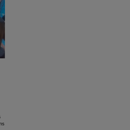
s
ons