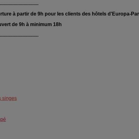
................................
rture à partir de 9h pour les clients des hôtels d'Europa-Par
uvert de 9h à minimum 18h
................................
s singes
mpé