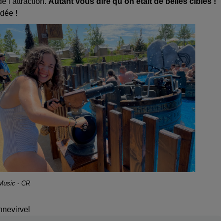
e l’attraction.
Autant vous dire qu’on était de belles cibles !
idée !
 Music - CR
nnevirvel