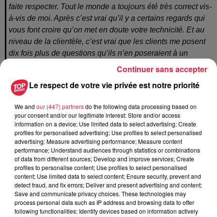
faite respecter. Tout le monde a toujours été très correct vis-
à-vis de moi. Après c’est vrai qu’il y a certains regards qui
vous font croire qu’on met en doute votre technicité. Et au
niveau de la clientèle, c’est vrai que les clients me posent
dix fois plus de questions qu’ils n’en poseraient à un
homme !
Continuer sans accepter
...........................................................
Le respect de votre vie privée est notre priorité
La CAPEB, c’est quoi ?
We and
our (447) partners
do the following data processing based on
La CAPEB (confédération de l'artisanat et des petites
your consent and/or our legitimate interest: Store and/or access
information on a device; Use limited data to select advertising; Create
entreprises du bâtiment) est l’organisation professionnelle
profiles for personalised advertising; Use profiles to select personalised
qui défend, représente et accompagne les entreprises du
advertising; Measure advertising performance; Measure content
Bâtiment. Véritable soutien de proximité, la CAPEB apporte
performance; Understand audiences through statistics or combinations
of data from different sources; Develop and improve services; Create
aux entreprises toutes les informations (juridiques ou
profiles to personalise content; Use profiles to select personalised
techniques) utiles à leur activité.
content; Use limited data to select content; Ensure security, prevent and
detect fraud, and fix errors; Deliver and present advertising and content;
En tant que particulier, faire appel pour vos travaux à un
Save and communicate privacy choices. These technologies may
adhérent CAPEB c’est faire le choix de la proximité et de la
process personal data such as IP address and browsing data to offer
following functionalities: Identify devices based on information actively
qualité.