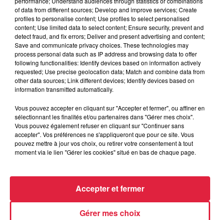
performance; Understand audiences through statistics or combinations
(traduite de celle de Laurent Baffie) :
of data from different sources; Develop and improve services; Create
profiles to personalise content; Use profiles to select personalised
Samedi 14 janvier à 17h et dimanche 15 janvier à 15h
au
content; Use limited data to select content; Ensure security, prevent and
detect fraud, and fix errors; Deliver and present advertising and content;
Théâtre municipal de Colmar
Save and communicate privacy choices. These technologies may
process personal data such as IP address and browsing data to offer
Jeudi 19 janvier à 20h et vendredi 20 janvier à 20h
à
following functionalities: Identify devices based on information actively
l’Espace culturel Saint-Grégoire de Munster
requested; Use precise geolocation data; Match and combine data from
other data sources; Link different devices; Identify devices based on
Samedi 28 janvier à 17h et dimanche 29 janvier à 15h à
information transmitted automatically.
l’Espace Rive Droite de Turckheim
Vous pouvez accepter en cliquant sur "Accepter et fermer", ou affiner en
.........................................................................
sélectionnant les finalités et/ou partenaires dans "Gérer mes choix".
Vous pouvez également refuser en cliquant sur "Continuer sans
A lire également :
accepter". Vos préférences ne s'appliqueront que pour ce site. Vous
pouvez mettre à jour vos choix, ou retirer votre consentement à tout
Le crush du jour : l'Aper'How, l'apéro bien-être
moment via le lien "Gérer les cookies" situé en bas de chaque page.
Le crush du jour : ce sacré navet salé
Le crush du jour : la fabrique à bretzels
Accepter et fermer
Le crush du jour : j'ai piloté un avion
Gérer mes choix
Le crush du jour : la course d'orientation à Neubois