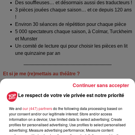
Des souffleuses… et désormais aussi des traducteurs !
3 pièces jouées chaque saison… et ce depuis 120 ans
!
Environ 30 séances de répétition pour chaque pièce
5 000 spectateurs chaque saison, à Colmar, Turckheim
et Munster
Un comité de lecture qui pour choisir les pièces en lit
une quinzaine par an
.........................................................................
Et si je me (re)mettais au théâtre ?
Toutes les troupes de théâtre alsacien recherchent des
Continuer sans accepter
bénévoles, pour les parties techniques mais surtout pour
Le respect de votre vie privée est notre priorité
être comédien. Le TAC espère séduire de nouveaux acteurs
avec ses pièces « qui ont du sens ». Toutes les infos sur
We and
our (447) partners
do the following data processing based on
www.theatre-alsacien-colmar.asso.fr
.
your consent and/or our legitimate interest: Store and/or access
information on a device; Use limited data to select advertising; Create
.........................................................................
profiles for personalised advertising; Use profiles to select personalised
advertising; Measure advertising performance; Measure content
Prochaines représentations de la pièce TOC TOC