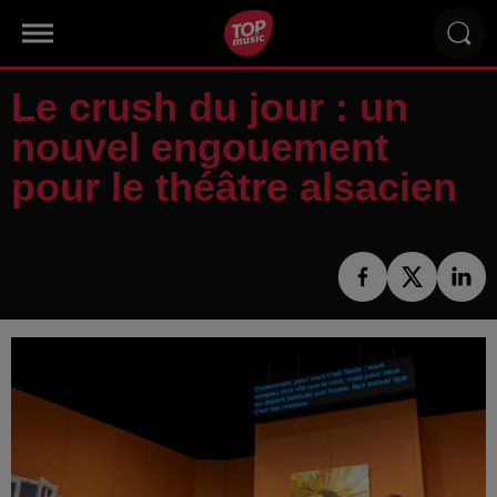
Le crush du jour : un
nouvel engouement
pour le théâtre alsacien