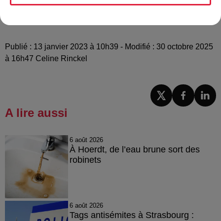
Le crush du jour : des sentiers poussettes dans la
Vallée de Villé
Publié : 13 janvier 2023 à 10h39 - Modifié : 30 octobre 2025
à 16h47 Celine Rinckel
A lire aussi
6 août 2026
À Hoerdt, de l’eau brune sort des
robinets
6 août 2026
Tags antisémites à Strasbourg :