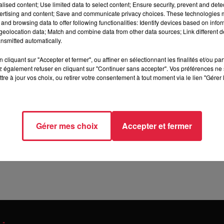
alised content; Use limited data to select content; Ensure security, prevent and detect
ertising and content; Save and communicate privacy choices. These technologies
and browsing data to offer following functionalities: Identify devices based on infor
eolocation data; Match and combine data from other data sources; Link different de
nsmitted automatically.
cliquant sur "Accepter et fermer", ou affiner en sélectionnant les finalités et/ou pa
 également refuser en cliquant sur "Continuer sans accepter". Vos préférences ne 
tre à jour vos choix, ou retirer votre consentement à tout moment via le lien "Gérer 
Gérer mes choix
Accepter et fermer
ur la soirée du Top
Texas, Mc Solaar, Mo
ve à Colmar
Dadju… à la Foire aux
d’Alsace 2025