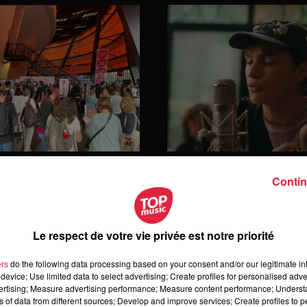
prises pour les
Et si on payait direct
Contin
s d’emploi au Zénith
artistes préférés ?
Le respect de votre vie privée est notre priorité
ers
do the following data processing based on your consent and/or our legitimate int
device; Use limited data to select advertising; Create profiles for personalised adver
vertising; Measure advertising performance; Measure content performance; Unders
ns of data from different sources; Develop and improve services; Create profiles to 