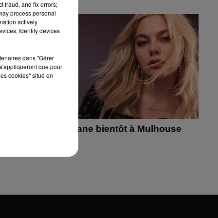
 fraud, and fix errors;
 may process personal
mation actively
vices; Identify devices
rtenaires dans "Gérer
s'appliqueront que pour
les cookies" situé en
rcheeba,
Louane bientôt à Mulhouse
 vins