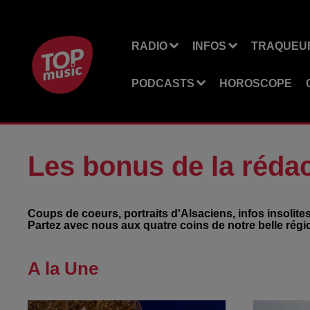
RADIO
INFOS
TRAQUEUR
PODCASTS
HOROSCOPE
Les bonus de la réda
Coups de coeurs, portraits d'Alsaciens, infos insolite
Partez avec nous aux quatre coins de notre belle régi
A la Une