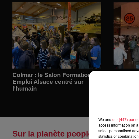
Colmar : le Salon Formation
90 entre
Emploi Alsace centré sur
Traqueur
l’humain
We and
our (447) partn
access information on a 
select personalised ad
Sur la planète people
statistics or combinatio