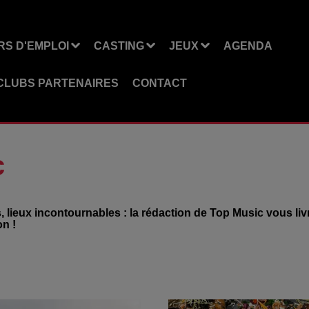
S D'EMPLOI
CASTING
JEUX
AGENDA
CLUBS PARTENAIRES
CONTACT
c
s, lieux incontournables : la rédaction de Top Music vous li
on !