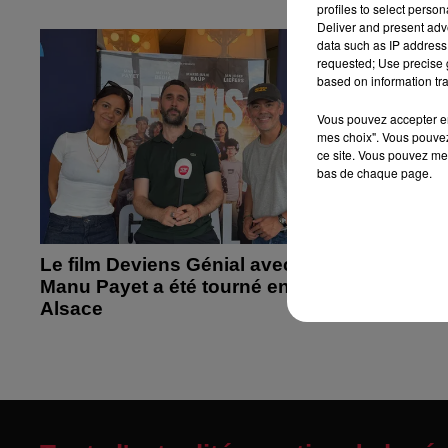
profiles to select person
Deliver and present adv
data such as IP address 
requested; Use precise g
based on information tra
Vous pouvez accepter en 
mes choix". Vous pouvez
ce site. Vous pouvez met
bas de chaque page.
Le film Deviens Génial avec
Retour s
Manu Payet a été tourné en
Music Li
Alsace