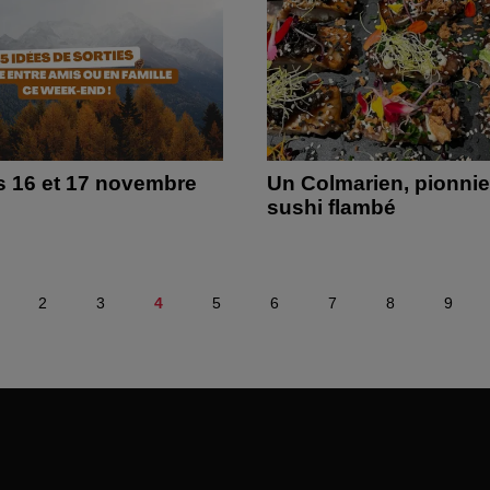
es 16 et 17 novembre
Un Colmarien, pionnie
sushi flambé
2
3
4
5
6
7
8
9