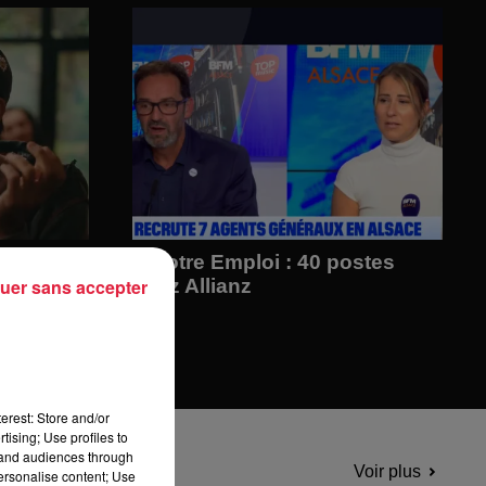
ement nos
C Votre Emploi : 40 postes
uer sans accepter
chez Allianz
erest: Store and/or
tising; Use profiles to
tand audiences through
Voir plus
personalise content; Use