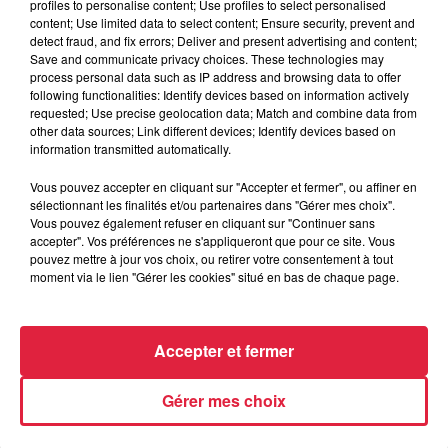
profiles to personalise content; Use profiles to select personalised
content; Use limited data to select content; Ensure security, prevent and
detect fraud, and fix errors; Deliver and present advertising and content;
Save and communicate privacy choices. These technologies may
process personal data such as IP address and browsing data to offer
following functionalities: Identify devices based on information actively
requested; Use precise geolocation data; Match and combine data from
other data sources; Link different devices; Identify devices based on
information transmitted automatically.
Le film Deviens Génial avec Manu Payet a été
tourné en Alsace
Vous pouvez accepter en cliquant sur "Accepter et fermer", ou affiner en
sélectionnant les finalités et/ou partenaires dans "Gérer mes choix".
Vous pouvez également refuser en cliquant sur "Continuer sans
accepter". Vos préférences ne s'appliqueront que pour ce site. Vous
pouvez mettre à jour vos choix, ou retirer votre consentement à tout
moment via le lien "Gérer les cookies" situé en bas de chaque page.
Accepter et fermer
Gérer mes choix