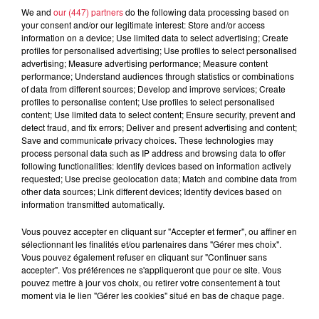
We and
our (447) partners
do the following data processing based on
your consent and/or our legitimate interest: Store and/or access
information on a device; Use limited data to select advertising; Create
profiles for personalised advertising; Use profiles to select personalised
advertising; Measure advertising performance; Measure content
C Votre Emploi : 40 postes chez Allianz
performance; Understand audiences through statistics or combinations
of data from different sources; Develop and improve services; Create
profiles to personalise content; Use profiles to select personalised
content; Use limited data to select content; Ensure security, prevent and
detect fraud, and fix errors; Deliver and present advertising and content;
Sur la planète people
Voir plus
Save and communicate privacy choices. These technologies may
process personal data such as IP address and browsing data to offer
following functionalities: Identify devices based on information actively
requested; Use precise geolocation data; Match and combine data from
other data sources; Link different devices; Identify devices based on
information transmitted automatically.
Vous pouvez accepter en cliquant sur "Accepter et fermer", ou affiner en
sélectionnant les finalités et/ou partenaires dans "Gérer mes choix".
Vous pouvez également refuser en cliquant sur "Continuer sans
accepter". Vos préférences ne s'appliqueront que pour ce site. Vous
pouvez mettre à jour vos choix, ou retirer votre consentement à tout
moment via le lien "Gérer les cookies" situé en bas de chaque page.